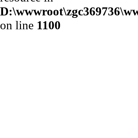
D:\wwwroot\zgc369736\ww
on line
1100