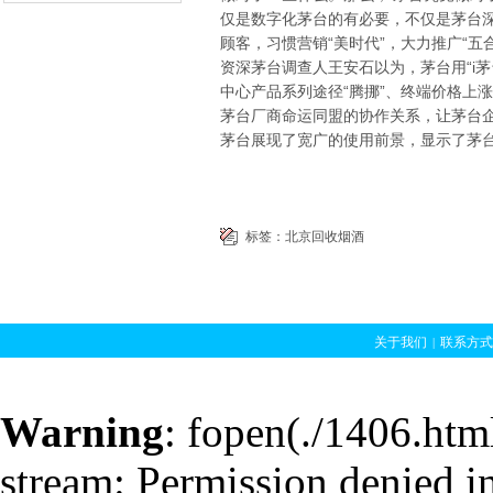
仅是数字化茅台的有必要，不仅是茅台
顾客，习惯营销“美时代”，大力推广“
资深茅台调查人王安石以为，茅台用“i
中心产品系列途径“腾挪”、终端价格上
茅台厂商命运同盟的协作关系，让茅台企
茅台展现了宽广的使用前景，显示了茅台管
标签：
北京回收烟酒
关于我们
联系方式
|
京香烟回收
北京烟
|
回收
北京礼品回收
|
Warning
: fopen(./1406.html
冬虫夏草回
stream: Permission denied i