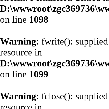
D:\wwwroot\zgc369736\ww
on line
1098
Warning
: fwrite(): supplie
resource in
D:\wwwroot\zgc369736\ww
on line
1099
Warning
: fclose(): supplie
resource in