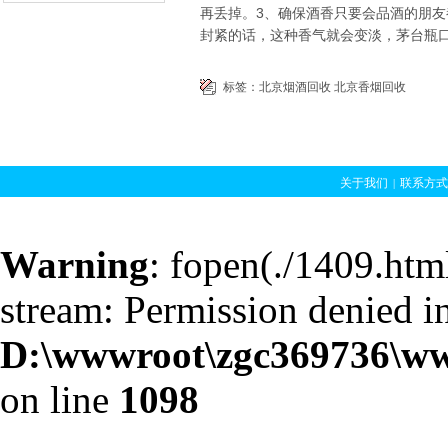
再丢掉。3、确保酒香只要会品酒的朋
封紧的话，这种香气就会变淡，茅台瓶
标签：
北京烟酒回收
北京香烟回收
关于我们
联系方式
|
京香烟回收
北京烟
|
回收
北京礼品回收
|
Warning
: fopen(./1409.html
冬虫夏草回
stream: Permission denied i
D:\wwwroot\zgc369736\ww
on line
1098